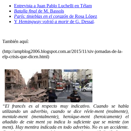
Entrevista a Juan Pablo Luchelli en Télam
Batalla final
de M. Bassols
París: tinieblas en el corazón
de Rosa López
Y
Hemingway volvió a morir
de G. Dessal
.
.
También aquí:
(http://ampblog2006.blogspot.com.ar/2015/11/xiv-jornadas-de-la-
elp-crisis-que-dicen.html)
–
–
“El francés es al respecto muy indicativo. Cuando se habla
utilizando un adverbio, cuando se dice réele-ment (realmente),
mentale-ment (mentalmente), heroïque-ment (heroicamente) el
añadido de este ment ya indica lo suficiente que se miente (on
ment). Hay mentira indicada en todo adverbio. No es un accidente.