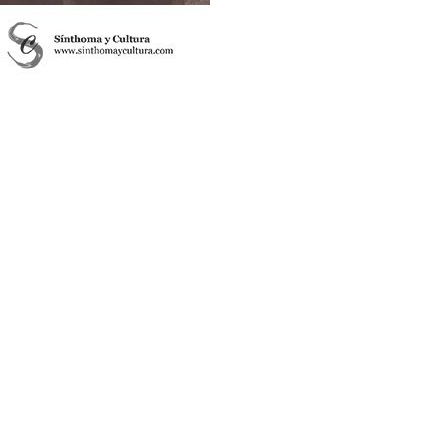
,
,
.