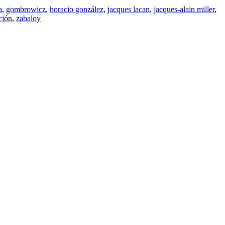
a
,
gombrowicz
,
horacio gonzález
,
jacques lacan
,
jacques-alain miller
,
ción
,
zabaloy