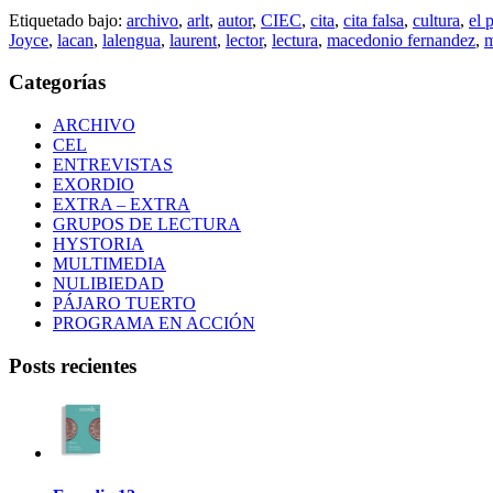
Etiquetado bajo:
archivo
,
arlt
,
autor
,
CIEC
,
cita
,
cita falsa
,
cultura
,
el 
Joyce
,
lacan
,
lalengua
,
laurent
,
lector
,
lectura
,
macedonio fernandez
,
m
Categorías
ARCHIVO
CEL
ENTREVISTAS
EXORDIO
EXTRA – EXTRA
GRUPOS DE LECTURA
HYSTORIA
MULTIMEDIA
NULIBIEDAD
PÁJARO TUERTO
PROGRAMA EN ACCIÓN
Posts recientes