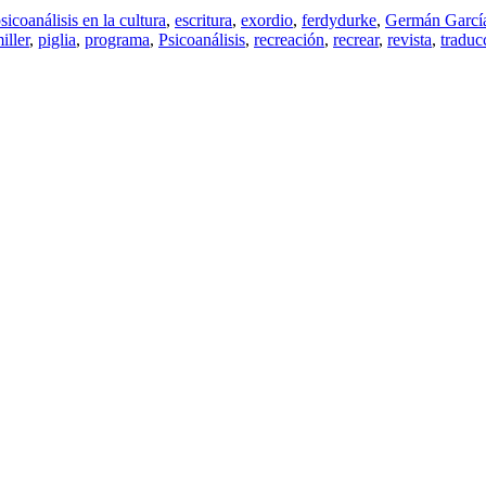
psicoanálisis en la cultura
,
escritura
,
exordio
,
ferdydurke
,
Germán Garcí
iller
,
piglia
,
programa
,
Psicoanálisis
,
recreación
,
recrear
,
revista
,
traduc