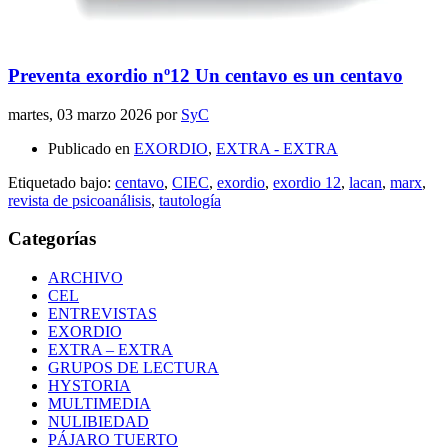
Preventa exordio nº12 Un centavo es un centavo
martes, 03 marzo 2026
por
SyC
Publicado en
EXORDIO
,
EXTRA - EXTRA
Etiquetado bajo:
centavo
,
CIEC
,
exordio
,
exordio 12
,
lacan
,
marx
,
revista de psicoanálisis
,
tautología
Categorías
ARCHIVO
CEL
ENTREVISTAS
EXORDIO
EXTRA – EXTRA
GRUPOS DE LECTURA
HYSTORIA
MULTIMEDIA
NULIBIEDAD
PÁJARO TUERTO