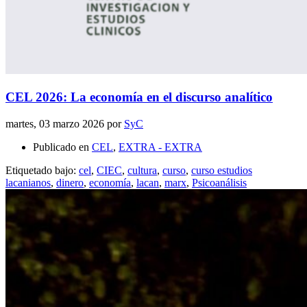
CEL 2026: La economía en el discurso analítico
martes, 03 marzo 2026
por
SyC
Publicado en
CEL
,
EXTRA - EXTRA
Etiquetado bajo:
cel
,
CIEC
,
cultura
,
curso
,
curso estudios
lacanianos
,
dinero
,
economía
,
lacan
,
marx
,
Psicoanálisis