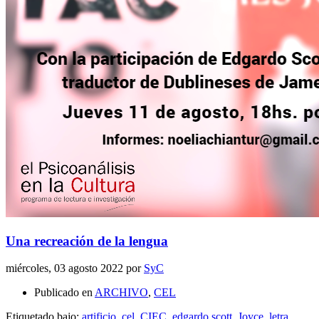
Una recreación de la lengua
miércoles, 03 agosto 2022
por
SyC
Publicado en
ARCHIVO
,
CEL
Etiquetado bajo:
artificio
,
cel
,
CIEC
,
edgardo scott
,
Joyce
,
letra
,