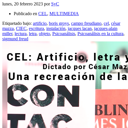
lunes, 20 febrero 2023
por
SyC
Publicado en
CEL
,
MULTIMEDIA
Etiquetado bajo:
artificio
,
boris groys
,
campo freudiano
,
cel
,
césar
mazza
,
CIEC
,
escritura
,
instalación
,
jacques lacan
,
jacques-alain
miller
,
lectura
,
letra
,
objeto
,
Psicoanálisis
,
Psicoanálisis en la cultura
,
sigmund freud