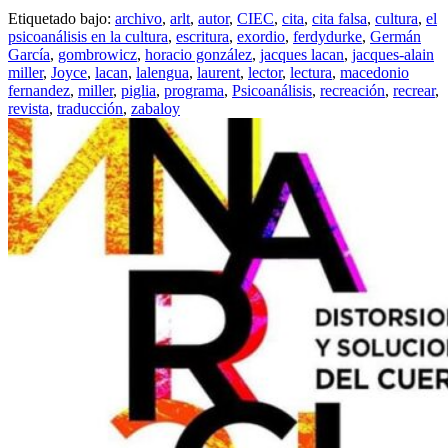
Etiquetado bajo:
archivo
,
arlt
,
autor
,
CIEC
,
cita
,
cita falsa
,
cultura
,
el
psicoanálisis en la cultura
,
escritura
,
exordio
,
ferdydurke
,
Germán
García
,
gombrowicz
,
horacio gonzález
,
jacques lacan
,
jacques-alain
miller
,
Joyce
,
lacan
,
lalengua
,
laurent
,
lector
,
lectura
,
macedonio
fernandez
,
miller
,
piglia
,
programa
,
Psicoanálisis
,
recreación
,
recrear
,
revista
,
traducción
,
zabaloy