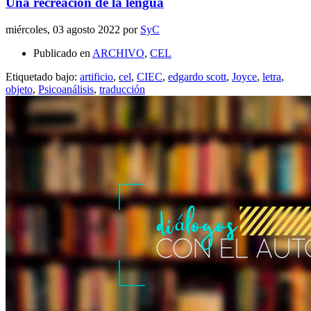
Una recreación de la lengua
miércoles, 03 agosto 2022
por
SyC
Publicado en
ARCHIVO
,
CEL
Etiquetado bajo:
artificio
,
cel
,
CIEC
,
edgardo scott
,
Joyce
,
letra
,
objeto
,
Psicoanálisis
,
traducción